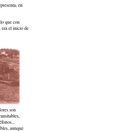
epresenta, en
 lo que con
era el inicio de
dores son
ansitables,
éfonos...
ables, aunque