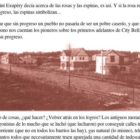
t Exupèry decía acerca de las rosas y las espinas, es así. Y si la rosa r
ogreso, las espinas simbolizan...
 que sin progreso un pueblo no pasaría de ser un pobre caserío, y que
ismo nos cuentan los pioneros sobre los primeros adelantos de City Bell, 
su progreso.
o de cosas, ¿qué hacer? ¿Volver atrás en los logros? Los antiguos mora
agonistas de lo mucho que se luchó (que lucharon) por conseguir calles tr
rriente (que no en todos los barrios las hay), gas natural (lo mismo), tel
lantos todos que necesariamente traen aparejada una cantidad de indese