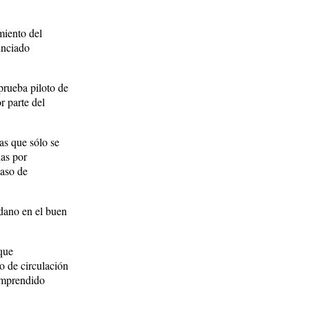
miento del
nunciado
prueba piloto de
r parte del
as que sólo se
das por
paso de
dano en el buen
 que
o de circulación
comprendido