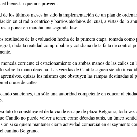
el bienestar que nos proveen.
 de los últimos meses ha sido la implementación de un plan de ordena
lación en el radio céntrico y barrios aledaños del cual, a vistas de lo a
resta poner en marcha una segunda fase.
los resultados de la evaluación hecha de la primera etapa, tomada como 
gral, dada la realidad comprobable y cotidiana de la falta de control po
nente.
 moneda corriente el estacionamiento en ambas manos de las calles en l
rlo sobre la mano derecha. Las veredas de Cantilo siguen siendo invadi
aprensivos, quizás los mismos que obstruyen las rampas destinadas al 
n el cruce de calles.
ando sanciones, tan sólo una autoridad competente en educar al ciuda
o.
resoluto lo constituye el de la vía de escape de plaza Belgrano, toda vez
e Cantilo no puede volver a tener, como décadas atrás, un único sentid
nsión si se quiere mantener cierta actividad comercial en el segmento 
y el camino Belgrano.