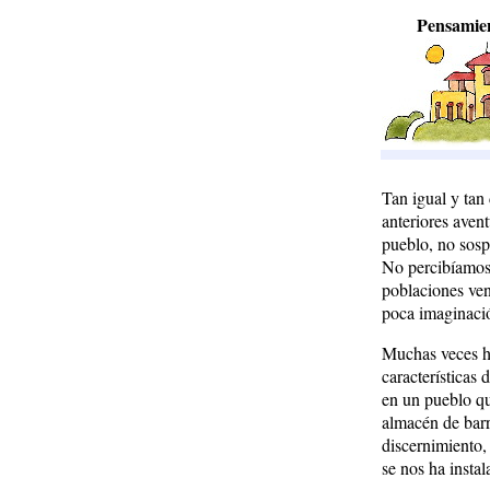
Pensamie
Tan igual y tan
anteriores aven
pueblo, no sosp
No percibíamos 
poblaciones ven
poca imaginació
Muchas veces hi
características 
en un pueblo qu
almacén de barr
discernimiento,
se nos ha insta