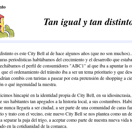
nto
Tan igual y tan distint
 distinto es este City Bell al de hace algunos años (que no son muchos)
turas periodísticas hablábamos del crecimiento y el desarrollo que estab
echábamos el perfil de consumidores "ABC1" al que iba a apuntar la of
que el ordenamiento del tránsito iba a ser un tema prioritario y que des
drían combis con turistas a pasear por esta pretensión de shopping a ci
n o qué ingenuidad la nuestra.
cimos hincapié en la identidad propia de City Bell, en su idiosincrasia,
de sus habitantes tan apegados a la historia local, a sus costumbres. Habi
e nunca llegaría a ser ciudad, a ser parte de una comunidad de caras fam
io y trato con el vecino, este nuevo City Bell se nos plantea como un de
 a separar la paja del trigo, a aceptar como parte de nuestra nueva vida 
lado en la cotidianidad de la comarca.