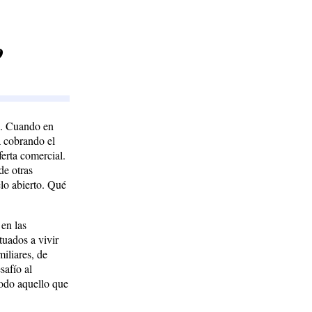
o
... Cuando en
a cobrando el
erta comercial.
de otras
elo abierto. Qué
 en las
tuados a vivir
iliares, de
safío al
todo aquello que