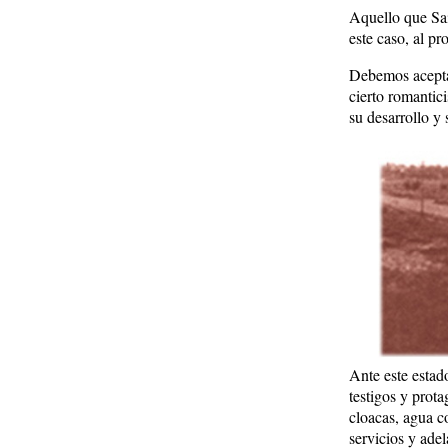
Aquello que Sain
este caso, al pr
Debemos aceptar
cierto romantic
su desarrollo y 
Ante este estad
testigos y prot
cloacas, agua co
servicios y ade