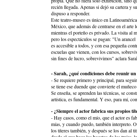
propia. Que no fuera sólo exhibición, sino qu
recién llegada. Apenas si dejó su cartera y s
dispuso a responder.
Este teatro-museo es único en Latinoamérica,
México, que además de centrarse en el arte loc
mientras el porteño es privado. La visita al m
pero los espectáculos se pagan: "Un arancel 
es accesible a todos, y con esa pequeña cont
escuelas que vienen, con los cursos, sobrev
sin fines de lucro, sobrevivimos" aclara Sara
- Sarah, ¿qué condiciones debe reunir un t
- Se requiere primero y principal, para segu
se tiene ese duende que convierte el muñeco 
Se enseña, se aprenden las técnicas, se const
artística, es fundamental. Y eso, para mí, c
- ¿Siempre el actor fabrica sus propios tít
- Hay casos, como el mío, que el actor es fabr
mías, y cuando puedo, también interpreto. 
los títeres también, y después se los dan al titi
desde el que hace los bocetos de los trajes, la