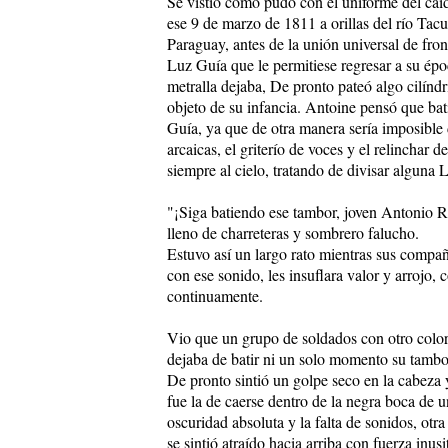
Se vistió como pudo con el uniforme del caído
ese 9 de marzo de 1811 a orillas del río Tacu
Paraguay, antes de la unión universal de fron
Luz Guía que le permitiese regresar a su épo
metralla dejaba, De pronto pateó algo cilínd
objeto de su infancia. Antoine pensó que bat
Guía, ya que de otra manera sería imposible
arcaicas, el griterío de voces y el relinchar 
siempre al cielo, tratando de divisar alguna 
"¡Siga batiendo ese tambor, joven Antonio Rí
lleno de charreteras y sombrero falucho.
Estuvo así un largo rato mientras sus compa
con ese sonido, les insuflara valor y arrojo,
continuamente.
Vio que un grupo de soldados con otro color
dejaba de batir ni un solo momento su tambo
De pronto sintió un golpe seco en la cabeza 
fue la de caerse dentro de la negra boca de 
oscuridad absoluta y la falta de sonidos, otr
se sintió atraído hacia arriba con fuerza inusi