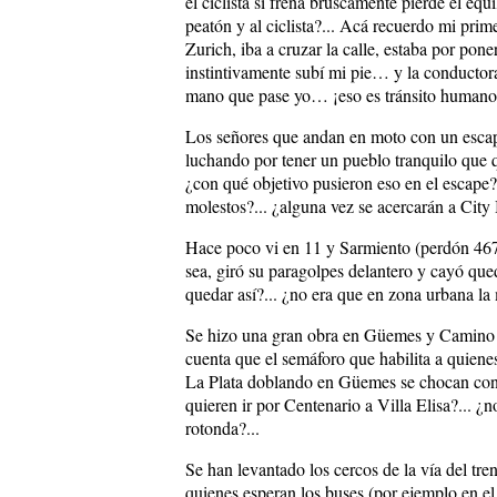
el ciclista si frena bruscamente pierde el equ
peatón y al ciclista?... Acá recuerdo mi pri
Zurich, iba a cruzar la calle, estaba por pon
instintivamente subí mi pie… y la conducto
mano que pase yo… ¡eso es tránsito humano!
Los señores que andan en moto con un esca
luchando por tener un pueblo tranquilo que
¿con qué objetivo pusieron eso en el escape?
molestos?... ¿alguna vez se acercarán a City B
Hace poco vi en 11 y Sarmiento (perdón 467 
sea, giró su paragolpes delantero y cayó que
quedar así?... ¿no era que en zona urbana l
Se hizo una gran obra en Güemes y Camino C
cuenta que el semáforo que habilita a quiene
La Plata doblando en Güemes se chocan con
quieren ir por Centenario a Villa Elisa?... 
rotonda?...
Se han levantado los cercos de la vía del tre
quienes esperan los buses (por ejemplo en el