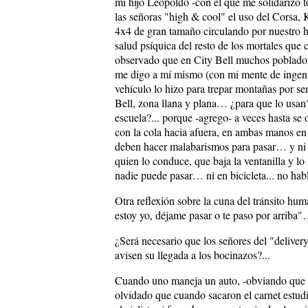
mi hijo Leopoldo -con el que me solidarizo 
las señoras "high & cool" el uso del Corsa, 
4x4 de gran tamaño circulando por nuestro h
salud psíquica del resto de los mortales que 
observado que en City Bell muchos poblado
me digo a mí mismo (con mi mente de ingenie
vehículo lo hizo para trepar montañas por s
Bell, zona llana y plana… ¿para que lo usan?.
escuela?... porque -agrego- a veces hasta se
con la cola hacia afuera, en ambas manos en 
deben hacer malabarismos para pasar… y ni h
quien lo conduce, que baja la ventanilla y lo
nadie puede pasar… ni en bicicleta... no hab
Otra reflexión sobre la cuna del tránsito hu
estoy yo, déjame pasar o te paso por arriba"
¿Será necesario que los señores del "deliver
avisen su llegada a los bocinazos?...
Cuando uno maneja un auto, -obviando que e
olvidado que cuando sacaron el carnet estudia