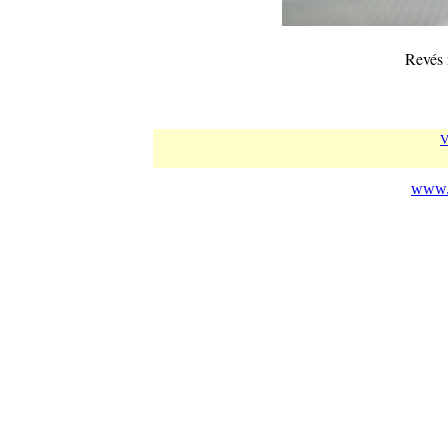
Revés 
V
www.c