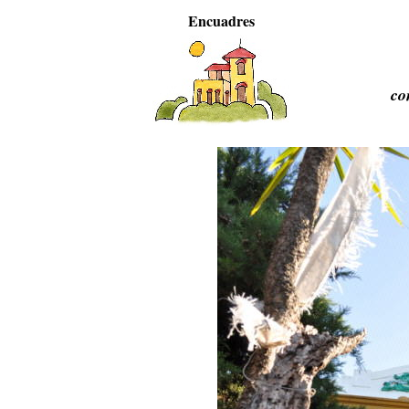
Encuadres
co