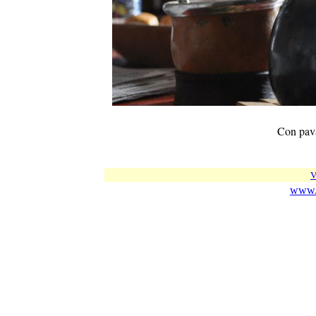
Con pava
V
www.c