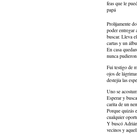
feas que le pue
papá
Prolijamente do
poder entregar 
buscar. Lleva e
cartas y un álb
En casa quedaro
nunca pudieron 
Fui testigo de 
ojos de lágrimas
destejía las esp
Uno se acostumb
Esperar y busca
carita de un nen
Porque quizás e
cualquier oport
Y buscó Adrián,
vecinos y aquel