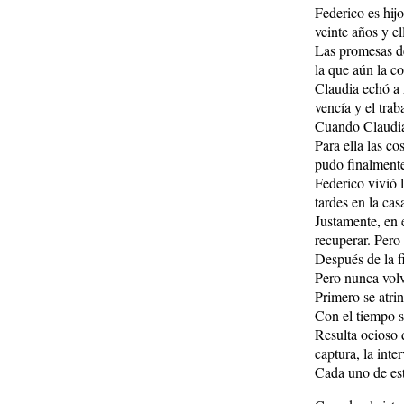
Federico es hij
veinte años y el
Las promesas de 
la que aún la c
Claudia echó a A
vencía y el tra
Cuando Claudia 
Para ella las c
pudo finalmente
Federico vivió 
tardes en la cas
Justamente, en 
recuperar. Pero
Después de la fi
Pero nunca volv
Primero se atri
Con el tiempo s
Resulta ocioso d
captura, la int
Cada uno de es