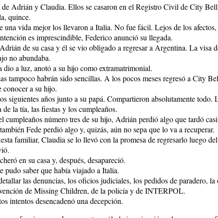
o de Adrián y Claudia. Ellos se casaron en el Registro Civil de City Bell
la, quince.
una vida mejor los llevaron a Italia. No fue fácil. Lejos de los afectos
ontención es imprescindible, Federico anunció su llegada.
drián de su casa y él se vio obligado a regresar a Argentina. La visa de
bajo no abundaba.
dio a luz, anotó a su hijo como extramatrimonial.
osas tampoco habrán sido sencillas. A los pocos meses regresó a City Be
 conocer a su hijo.
los siguientes años junto a su papá. Compartieron absolutamente todo. L
a de la tía, las fiestas y los cumpleaños.
el cumpleaños número tres de su hijo, Adrián perdió algo que tardó casi
 también Fede perdió algo y, quizás, aún no sepa que lo va a recuperar.
esta familiar, Claudia se lo llevó con la promesa de regresarlo luego de
ió.
ncheró en su casa y, después, desapareció.
e pudo saber que había viajado a Italia.
etallar las denuncias, los oficios judiciales, los pedidos de paradero, la
ervención de Missing Children, de la policía y de INTERPOL.
tos intentos desencadenó una decepción.