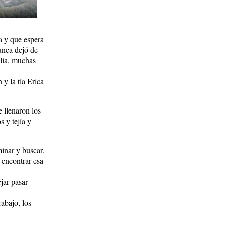
a y que espera
unca dejó de
ilia, muchas
y la tía Erica
 llenaron los
s y tejía y
inar y buscar.
 encontrar esa
jar pasar
abajo, los