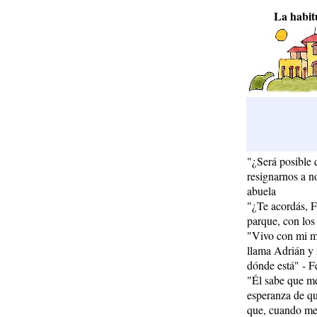
La habit
"¿Será posible
resignarnos a n
abuela
"¿Te acordás, Fe
parque, con los 
"Vivo con mi m
llama Adrián y 
dónde está" - F
"Él sabe que me
esperanza de qu
que, cuando me 