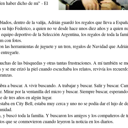
den haber dicho de mí" - El
blados, dentro de la valija, Adrián guardó los regalos que lleva a Españ
a su hijo Federico, a quien no ve desde hace unos diez años y a quien n
l equipo deportivo de la Selección Argentina, los regalos de toda la fam
um con fotos.
n las herramientas de juguete y un tren, regalos de Navidad que Adrián 
entregarle.
muchas de las búsquedas y otras tantas frustraciones. A mí también se me
 y se me erizó la piel cuando escuchaba los relatos, revivía los recuerdo
eranzas.
ra a buscar. A vivir buscando. A trabajar y buscar. Salir y buscar. Cam
r. Mirar por la ventanilla del micro y buscar. Siempre buscar, esperando
e de tres años en algún lugar.
staba en City Bell, estaba muy cerca y uno no se podía dar el lujo de de
unidad.
 y buscó toda la familia. Y buscaron los amigos y los compañeros de tr
los que se conmovieron cuando leyeron la noticia en los diarios.