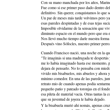
Con su mano manchada por los años, Marino no
Fue como si ese primer paso dado dentro del 
definitivo. Sin querer, conquistamos lo que 
Un par de meses más tarde volvimos pero ya
esas paredes despintadas y de esas tejas suci
Imposible olvidarme de la sensación que viví 
diminuto espacio en el mundo pero que era 
Nos llevó mucho tiempo darle nuestra forma a
Después vino Sófocles, nuestro primer perro
Cuando Francisco nació, una noche en la qu
"Te imaginás si una madrugada te despertás 
me lo había imaginado hasta ese momento, pe
dejara de pensarlo. No lo pensaba con miedo
vivido mis bisabuelos, mis abuelos y ahora 
mínimo comedor. En una de las paredes, junto
retrato mío de cuando apenas podía sentarme
pequeño patio y pateado toronjas en el fond
esa pileta de material vacía. Otras tantas la
que su juventud de joyera le había dejado.
Y la bisabuela murió ahí nomás, apenas cruza