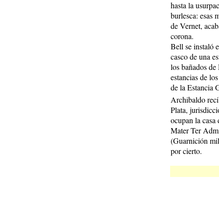
hasta la usurpa
burlesca: esas 
de Vernet, acab
corona.
Bell se instaló 
casco de una est
los bañados de 
estancias de los
de la Estancia 
Archibaldo reci
Plata, jurisdic
ocupan la casa
Mater Ter Admir
(Guarnición mili
por cierto.