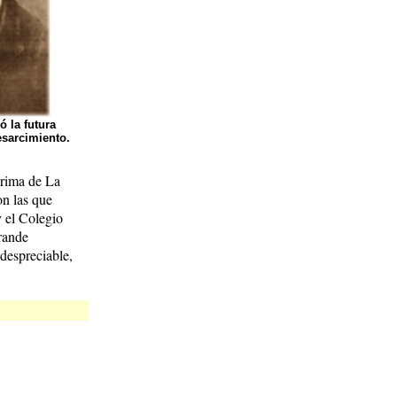
ó la futura
esarcimiento.
grima de La
on las que
 el Colegio
rande
 despreciable,