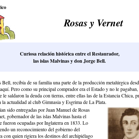
ico
Rosas y Vernet
Curiosa relación histórica entre el Restaurador,
las islas Malvinas y don Jorge Bell.
ell, recibía de su familia una parte de la producción metalúrgica des
 aquí. Pero como su principal comprador era el Estado y no le pagaban,
e saldaron la deuda con tierras, entre ellas las de la Estancia Chica, p
n la actualidad al club Gimnasia y Esgrima de La Plata.
bían sido entregadas por Juan Manuel de Rosas
et, gobernador de las islas Malvinas hasta el
 fueron ocupadas por Inglaterra en 1833. Lo
endo un reconocimiento del gobierno del
a con quien rigiera los destinos del archipiélago