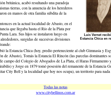
ción británica, acabó resultando una paradoja
mismas tierras, con la anuencia de los herederos
aron en manos de otra familia súbdita de la
entonces en la actual localidad de Abasto, en el
ancia que llegaba hasta el Río de la Plata por
Punta Lara. Sus hijos se instalaron luego en
Luis Vernet recibi
 alrededores, surgidas de sucesivas divisiones
Estancia Chica en r
Grande:
bió la Estancia Chica (hoy, predio perteneciente al club Gimnasia y Es
ción de Abasto), Tomás la Estancia El Rincón (las parcelas dominantes s
 de campo del Colegio de Abogados de La Plata, el Haras Firmamento y
abilis) y Jorge en 1879 tomó posesión del remanente de la Estancia G
tar City Bell y la localidad que hoy nos ocupa), un territorio para nada
Todas las notas
www.citybellinos.com.ar