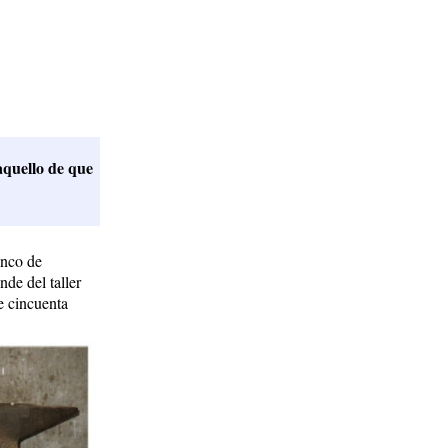
aquello de que
inco de
nde del taller
e cincuenta