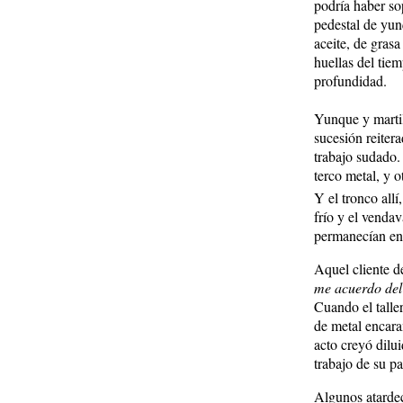
podría haber s
pedestal de yun
aceite, de gras
huellas del tie
profundidad.
Yunque y martil
sucesión reiter
trabajo sudado.
terco metal, y o
Y el tronco all
frío y el vendav
permanecían en 
Aquel cliente de
me acuerdo del 
Cuando el talle
de metal encara
acto creyó dilui
trabajo de su pa
Algunos atardece