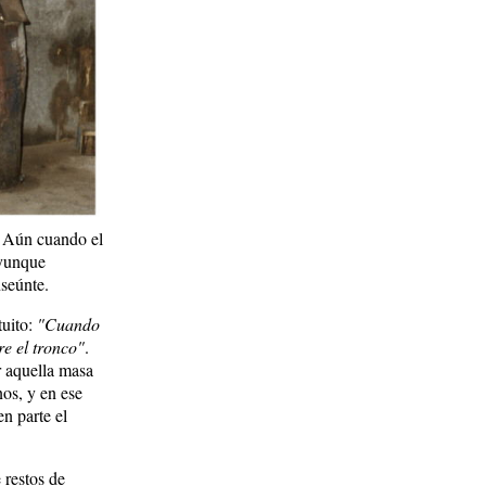
o. Aún cuando el
 yunque
nseúnte.
tuito:
"Cuando
re el tronco"
.
r aquella masa
os, y en ese
en parte el
 restos de