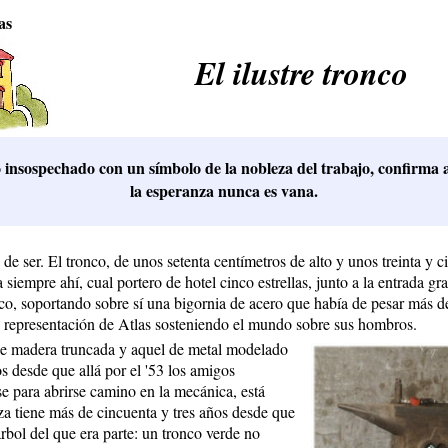
as
El ilustre tronco
insospechado con un símbolo de la nobleza del trabajo, confirma 
la esperanza nunca es vana.
de ser. El tronco, de unos setenta centímetros de alto y unos treinta y c
 siempre ahí, cual portero de hotel cinco estrellas, junto a la entrada gra
co, soportando sobre sí una bigornia de acero que había de pesar más d
la representación de Atlas sosteniendo el mundo sobre sus hombros.
de madera truncada y aquel de metal modelado
s desde que allá por el '53 los amigos
se para abrirse camino en la mecánica, está
eza tiene más de cincuenta y tres años desde que
árbol del que era parte: un tronco verde no