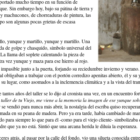
oportado mucho tiempo en su función de
que. Sin embargo hoy, bajo su pátina de tierra y
a y machucones, de chorreaduras de pintura, las
mpo son algunas pocas grietas de escasa
lo, yunque y martillo, yunque y martillo. Una
ada de golpe y chasquido, símbolo universal del
 La llama del soplete calentando la pieza de
tra vez yunque y maza para ese hierro al rojo.
í, impasible junto a la puerta, forjando su reciedumbre invierno y veran
al obligaban a trabajar con el portón corredizo apenitas abierto, él y su
su lugar, como asomados a la inclemencia climática y a la vista del tra
 tantos años del taller se lo dijo al cronista una vez, en un encuentro for
taller de tu Viejo, me viene a la memoria la imagen de ese yunque sob
r se vendió para nunca más abrir, la nostalgia del escriba quiso recupera
mada en su peana de madera. Pero ya era tarde, había cambiado de man
do para siempre lo que para él -como para el viejo cliente- simbolizaba 
dre que ya no está. Sintió que una arcana herida le diluía la esperanza.
res atrás, al pasar por la calle del fondo, vio una silueta conocida entre