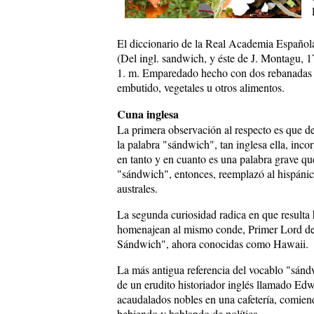
El diccionario de la Real Academia Español
(Del ingl. sandwich, y éste de J. Montagu, 
1. m. Emparedado hecho con dos rebanadas d
embutido, vegetales u otros alimentos.
Cuna inglesa
La primera observación al respecto es que d
la palabra "sándwich", tan inglesa ella, inc
en tanto y en cuanto es una palabra grave que
"sándwich", entonces, reemplazó al hispán
australes.
La segunda curiosidad radica en que resulta
homenajean al mismo conde, Primer Lord del 
Sándwich", ahora conocidas como Hawaii.
La más antigua referencia del vocablo "sán
de un erudito historiador inglés llamado Ed
acaudalados nobles en una cafetería, comiend
bebiendo y hablando de política.