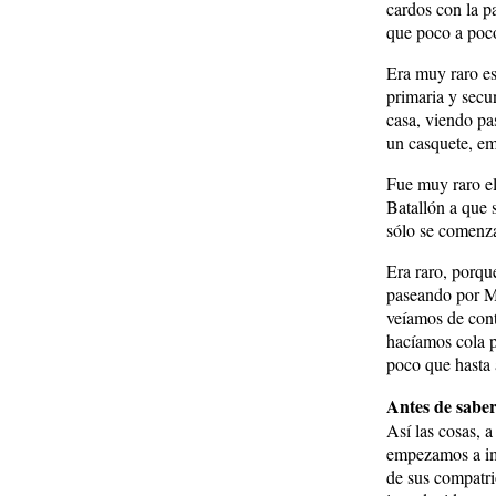
cardos con la p
que poco a poco
Era muy raro es
primaria y secu
casa, viendo pa
un casquete, em
Fue muy raro el
Batallón a que 
sólo se comenza
Era raro, porqu
paseando por Mó
veíamos de cont
hacíamos cola p
poco que hasta a
Antes de sabe
Así las cosas, 
empezamos a ima
de sus compatri