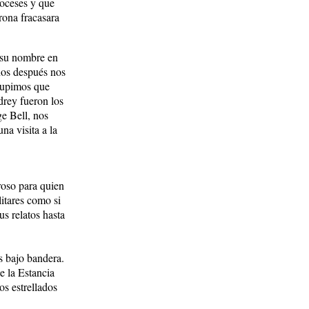
coceses y que
rona fracasara
 su nombre en
años después nos
 supimos que
drey fueron los
ge Bell, nos
na visita a la
roso para quien
litares como si
us relatos hasta
s bajo bandera.
e la Estancia
os estrellados