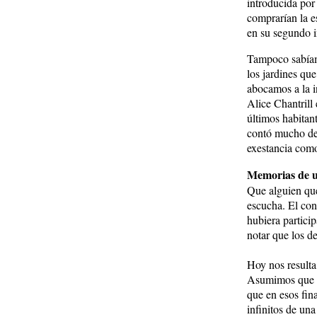
introducida por
comprarían la e
en su segundo i
Tampoco sabíam
los jardines qu
abocamos a la i
Alice Chantrill
últimos habitant
contó mucho des
exestancia com
Memorias de u
Que alguien que
escucha. El con
hubiera partici
notar que los d
Hoy nos resulta
Asumimos que la
que en esos fin
infinitos de un