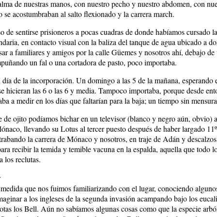
alma de nuestras manos, con nuestro pecho y nuestro abdomen, con nues
 se acostumbraban al salto flexionado y la carrera march.
o de sentirse prisioneros a pocas cuadras de donde habíamos cursado la
ndaria, en contacto visual con la baliza del tanque de agua ubicado a d
sar a familiares y amigos por la calle Güemes y nosotros ahí, debajo de
puñando un fal o una cortadora de pasto, poco importaba.
 día de la incorporación. Un domingo a las 5 de la mañana, esperando e
se hicieran las 6 o las 6 y media. Tampoco importaba, porque desde ent
ba a medir en los días que faltarían para la baja; un tiempo sin mensura
e de ojito podíamos bichar en un televisor (blanco y negro aún, obvio)
naco, llevando su Lotus al tercer puesto después de haber largado 11º.
rabando la carrera de Mónaco y nosotros, en traje de Adán y descalzos 
ara recibir la temida y temible vacuna en la espalda, aquella que todo l
 los reclutas.
r
a medida que nos fuimos familiarizando con el lugar, conociendo algunos
ginar a los ingleses de la segunda invasión acampando bajo los eucal
otas los Bell. Aún no sabíamos algunas cosas como que la especie arbó