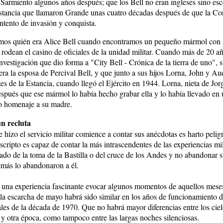
 Sarmiento algunos años después; que los Bell no eran ingleses sino es
stancia que llamaron Grande unas cuatro décadas después de que la Co
ntento de invasión y conquista.
os quién era Alice Bell cuando encontramos un pequeño mármol con
e rodean el casino de oficiales de la unidad militar. Cuando más de 20 
nvestigación que dio forma a "City Bell - Crónica de la tierra de uno",
 era la esposa de Percival Bell, y que junto a sus hijos Lorna, John y Au
es de la Estancia, cuando llegó el Ejército en 1944. Lorna, nieta de Jor
pués que ese mármol lo había hecho grabar ella y lo había llevado en u
o homenaje a su madre.
n recluta
 hizo el servicio militar comience a contar sus anécdotas es harto pelig
scripto es capaz de contar la más intrascendentes de las experiencias mi
pado de la toma de la Bastilla o del cruce de los Andes y no abandonar s
emás lo abandonaron a él.
 una experiencia fascinante evocar algunos momentos de aquellos mese
 escarcha de mayo habrá sido similar en los años de funcionamiento d
ales de la década de 1970. Que no habrá mayor diferencias entre los ciel
a y otra época, como tampoco entre las largas noches silenciosas.