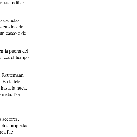
tras rodillas
s escuelas
os cuadras de
 un casco o de
n la puerta del
onces el tiempo
.
 a Reutemann
 En la tele
hasta la nuca,
o mata. Por
 sectores,
iptos propiedad
rea fue