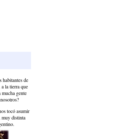
e
s habitantes de
a la tierra que
 a mucha gente
 nosotros?
nos tocó asumir
a muy distinta
gentino.