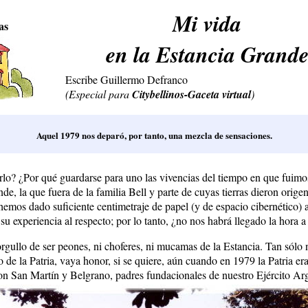
Mi vida
as
en la Estancia Grand
Escribe Guillermo Defranco
(Especial para
Citybellinos-Gaceta virtual
)
Aquel 1979 nos deparó, por tanto, una mezcla de sensaciones.
rlo? ¿Por qué guardarse para uno las vivencias del tiempo en que fuimo
de, la que fuera de la familia Bell y parte de cuyas tierras dieron origen 
emos dado suficiente centimetraje de papel (y de espacio cibernético)
su experiencia al respecto; por lo tanto, ¿no nos habrá llegado la hora a
rgullo de ser peones, ni choferes, ni mucamas de la Estancia. Tan sólo 
o de la Patria, vaya honor, si se quiere, aún cuando en 1979 la Patria er
on San Martín y Belgrano, padres fundacionales de nuestro Ejército Ar