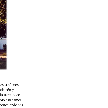
ces sabíamos
ndación y su
do tierra poco
sólo estábamos
 conociendo sus