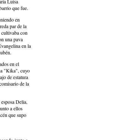
aría Luisa
barrio que fue.
eniendo en
reda par de la
l cultivaba con
con una pava
Evangelina en la
Rubén.
ados en el
sa "Kika", cuyo
ajo de estatura
comisario de la
 esposa Delia,
unto a ellos
macén que supo