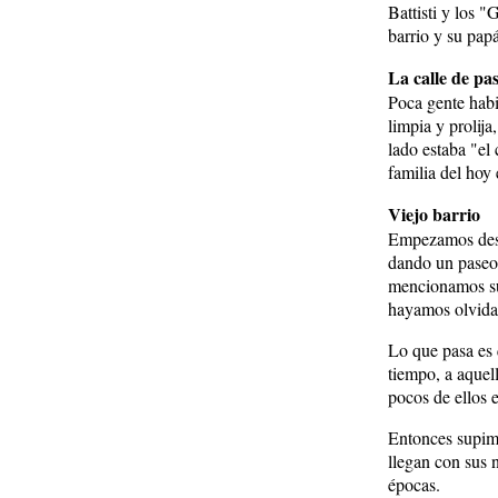
Battisti y los "
barrio y su papá
La calle de pa
Poca gente habit
limpia y prolij
lado estaba "el 
familia del hoy 
Viejo barrio
Empezamos desgr
dando un paseo 
mencionamos su 
hayamos olvidad
Lo que pasa es 
tiempo, a aquel
pocos de ellos 
Entonces supimo
llegan con sus 
épocas.