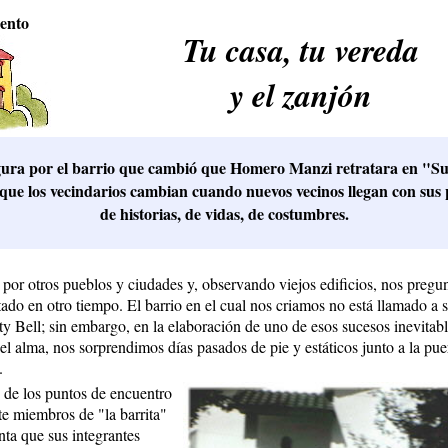
ento
Tu casa, tu vereda
y el zanjón
gura por el barrio que cambió que Homero Manzi retratara en "S
 que los vecindarios cambian cuando nuevos vecinos llegan con sus 
de historias, de vidas, de costumbres.
por otros pueblos y ciudades y, observando viejos edificios, nos preg
tado en otro tiempo. El barrio en el cual nos criamos no está llamado a 
ity Bell; sin embargo, en la elaboración de uno de esos sucesos inevitab
el alma, nos sorprendimos días pasados de pie y estáticos junto a la pue
.
 de los puntos de encuentro
ete miembros de "la barrita"
nta que sus integrantes