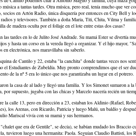
es de Cantilo podemos citar a Antonio Maglio y familia, cuya maza gol
so música a tantas tardes. Otra música, pero real, tenía mucho que ver c
, socios en Artón Radio, única disquería por entonces en City Bell y lo
 radios y televisores. También a doña María, Titi, Chita, Vilma y famil
silla de madera oculta por el follaje en el lote entre estas dos casas?
an las tardes en lo de Julito José Andrade. Su mamá Ester se divertía m
ijos y hasta un corso en la vereda llegó a organizar. Y el hijo mayor, "
s en electrónica, nos maravillaba sin saberlo.
esquina de Cantilo y 22, estaba "la canchita" donde tantas veces nos sen
 el Estudiantes de Zubeldía. Muy pronto comprendimos que el ser du
ento de la nº 5 era lo único que nos garantizaba un lugar en el potrero.
aron la casa de al lado y llegó una familia. Y los Simonet sumaron a la b
, por supuesto, jugaba con las chicas y Marcelo nacería recién un tiem
re la calle 13, pero en dirección a 23, estaban los Aldinio (Rafael, Robe
s), los Arenas, con Ricardo, Patricia y luego Malú, un baldío y después
Julio Mariscal vivía con su mamá y sus hermanos.
l "chalet que era de Gentile", se decía), se habían mudado los Braccio cu
la, tuvieron luego una hermanita: Paola. Seguían Claudio Battisti, los R