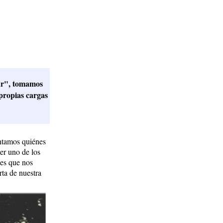
ur", tomamos
propias cargas
untamos quiénes
ser uno de los
les que nos
rta de nuestra