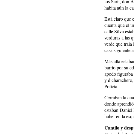
los Sarti, don Á
habita aún la ca
Está claro que 
cuenta que el ú
calle Silva est
verduras a las 
verde que traía
casa siguiente 
Más allá estaba
barrio por su e
apodo figuraba t
y dicharachero,
Policía.
Cerraban la cua
donde aprendió 
estaban Daniel 
haber en la esq
Cantilo y desp