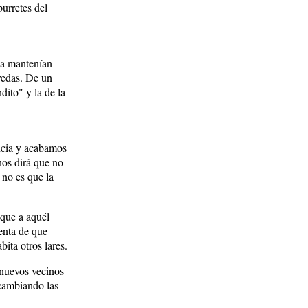
purretes del
 la mantenían
eredas. De un
dito" y la de la
ncia y acabamos
nos dirá que no
 no es que la
 que a aquél
enta de que
ita otros lares.
 nuevos vecinos
 cambiando las