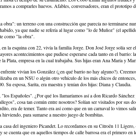
éramos a comprarles huevos. Afables, conversadores, eran el prototipo d
a obra": un terreno con una construcción que parecía no terminarse nu
habido, ya que nadie se refería al lugar como "lo de Muñoz" (el apellid
te como "la obra".
en la esquina con 22, vivía la familia Jorge. Don José Jorge solía ser e
ayores acontecimientos que pudiese esperarse cada tanto en el barrio: l
 la Plata, empresa en la cual trabajaba. Sus hijas eran Ana María y Marí
 enfrente vivían los González (¿en qué barrio no hay alguno?). Creemo
ilizaba en un NSU o algún otro vehículo de los más chicos de entonces
0. Su esposa, Sarita, era maestra y tenían dos hijas: Diana y Claudia.
 "los Españoles". ¿Por qué los llamaríamos así a don Ricardo Sánchez 
allegos", cosa tan común entre nosotros? Solían ser visitados por sus do
rdito, era de temer. Tanto era así como que en un carnaval lo vimos sali
a hirviendo, para sumarse a nuestro juego de bombitas.
a casa del ingeniero Picandet. Lo recordamos en su Citroën 11 Ligero, 
y se cuenta que en aquellos tiempos de calle barrosa era el primero en le