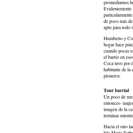
promediamos ho
Evidentemente 
particularmente
de poco más de 
apto para todo t
Humberto y Coc
hogar hace prác
cuando pocas er
el barrio en es
Coca tuvo por d
habitante de la 
pioneros.
Tour barrial
Un poco de memo
entonces- majes
imagen de la ca
terminar mientr
Hacia el otro l
hija María Esth