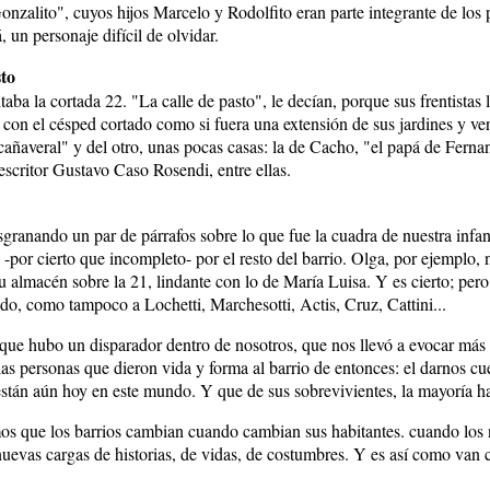
Gonzalito", cuyos hijos Marcelo y Rodolfito eran parte integrante de los 
, un personaje difícil de olvidar.
sto
aba la cortada 22. "La calle de pasto", le decían, porque sus frentistas
a, con el césped cortado como si fuera una extensión de sus jardines y v
cañaveral" y del otro, unas pocas casas: la de Cacho, "el papá de Fernan
escritor Gustavo Caso Rosendi, entre ellas.
anando un par de párrafos sobre lo que fue la cuadra de nuestra infa
-por cierto que incompleto- por el resto del barrio. Olga, por ejemplo, 
almacén sobre la 21, lindante con lo de María Luisa. Y es cierto; pero
o, como tampoco a Lochetti, Marchesotti, Actis, Cruz, Cattini...
que hubo un disparador dentro de nosotros, que nos llevó a evocar más
las personas que dieron vida y forma al barrio de entonces: el darnos cu
están aún hoy en este mundo. Y que de sus sobrevivientes, la mayoría hab
s que los barrios cambian cuando cambian sus habitantes. cuando los
nuevas cargas de historias, de vidas, de costumbres. Y es así como van