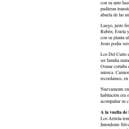
con su auto has
pudieran transit
abuela de las ni
Luego, justo fr
Rubén, Estela y
con su planta a
Jesús podía vers
Los Del Curto 
ser familia num
Osmar cortaba e
música. Camione
recordamos, en 
Nuevamente en l
habitación era 
acompañar su ca
A la vuelta de 
Los Arriola ten
Intendente Sil