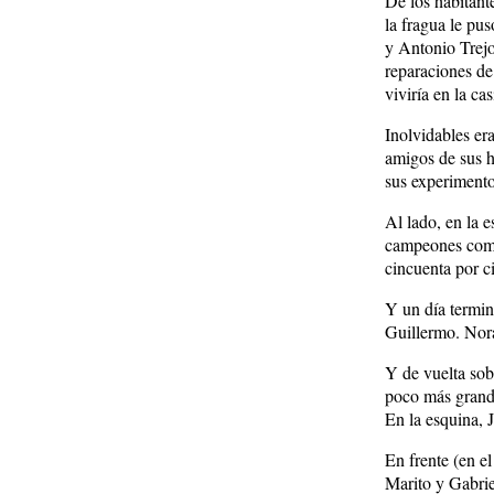
De los habitant
la fragua le pu
y Antonio Trejo
reparaciones de
viviría en la ca
Inolvidables er
amigos de sus h
sus experimento
Al lado, en la 
campeones como
cincuenta por ci
Y un día termin
Guillermo. Nora
Y de vuelta sob
poco más grande
En la esquina, 
En frente (en e
Marito y Gabrie