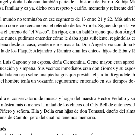
ngel y doña Lola eran también parte de la historia del barrio. Su hija M
sa familiar y es ya, dicho con respeto y cariño, memoria y referente del 
el mundo no terminaba en ese segmento de 13 entre 21 y 22. Más aún t
nico comercio cercano era el referido de los Arriola. Siguiendo por la ve
aba el terreno de "el Vasco". En rigor, era un baldío ajeno que don Ánge
que nunca pudimos entender cómo le daba agua suficiente, regándolas 
 llena desde su casa, veinte metros más allá. Don Ángel vivía con doña 
a la de los Flaqué: Alejandro y Ramiro eran los chicos, hijos de Elba y 
n Luis Capone y su esposa, doña Clementina. Gente mayor, eran apreci
ducación y simpatía. Sus vecinos inmediatos eran don Gómez y su espo
allada en rojo sobre una piedra gris que presidía el jardín. Regordete, b
 el hombre tenía un vozarrón seguramente entrenado en sus tiempos de 
dra el conservatorio de música y hogar del maestro Héctor Pedutto y su
música más o menos la mitad de los chicos del City Bell de entonces. J
Piñero y señora. Ella y Delia eran hijas de don Tomassi, dueño del al
uina de Cantilo, pero del cual no tenemos memoria.
ués