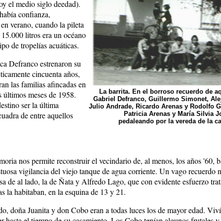
y el medio siglo deedad).
había confianza,
 en verano, cuando la pileta
15.000 litros era un océano
ipo de tropelías acuáticas.
a Defranco estrenaron su
ticamente cincuenta años,
an las familias afincadas en
La barrita. En el borroso recuerdo de a
os últimos meses de 1958.
Gabriel Defranco, Guillermo Simonet, Ale
estino ser la última
Julio Andrade, Ricardo Arenas y Rodolfo G
cuadra de entre aquellos
Patricia Arenas y María Silvia J
pedaleando por la vereda de la ca
ria nos permite reconstruir el vecindario de, al menos, los años '60, b
tuosa vigilancia del viejo tanque de agua corriente. Un vago recuerdo n
sa de al lado, la de Ñata y Alfredo Lago, que con evidente esfuerzo tra
as la habitaban, en la esquina de 13 y 21.
ado, doña Juanita y don Cobo eran a todas luces los de mayor edad. Viví
er hasta el tiempo de su casamiento. Los Cobo tenían algunos frutales y 