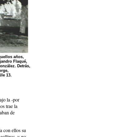
quellos años,
jandro Flaqué,
onzález. Detrás,
orge,
lle 13.
ajo la -por
os trae la
taban de
a con ellos su
gallinas, y no