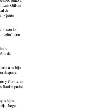
peando junto a
on Luis Giffoni
cal de
ia. ¿Quién
ucho con los
Samuelín", con
timos
eños del
arra a su hijo
po después.
rto y Carlos, un
 Battisti padre.
yos hijos,
eija, Jorge