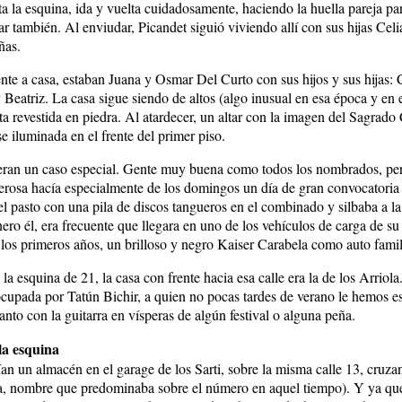
ta la esquina, ida y vuelta cuidadosamente, haciendo la huella pareja pa
ar también. Al enviudar, Picandet siguió viviendo allí con sus hijas Celi
ñas.
ente a casa, estaban Juana y Osmar Del Curto con sus hijos y sus hijas: C
 Beatriz. La casa sigue siendo de altos (algo inusual en esa época y en e
lta revestida en piedra. Al atardecer, un altar con la imagen del Sagrad
e iluminada en el frente del primer piso.
eran un caso especial. Gente muy buena como todos los nombrados, per
erosa hacía especialmente de los domingos un día de gran convocatoria 
l pasto con una pila de discos tangueros en el combinado y silbaba a la
ro él, era frecuente que llegara en uno de los vehículos de carga de s
los primeros años, un brilloso y negro Kaiser Carabela como auto famil
a esquina de 21, la casa con frente hacia esa calle era la de los Arriola
ocupada por Tatún Bichir, a quien no pocas tardes de verano le hemos 
nto con la guitarra en vísperas de algún festival o alguna peña.
la esquina
ían un almacén en el garage de los Sarti, sobre la misma calle 13, cruza
va, nombre que predominaba sobre el número en aquel tiempo). Y ya q