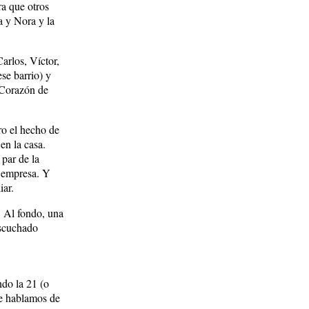
ra que otros
a y Nora y la
arlos, Víctor,
se barrio) y
o Corazón de
o el hecho de
en la casa.
 par de la
u empresa. Y
iar.
. Al fondo, una
escuchado
ndo la 21 (o
ue hablamos de